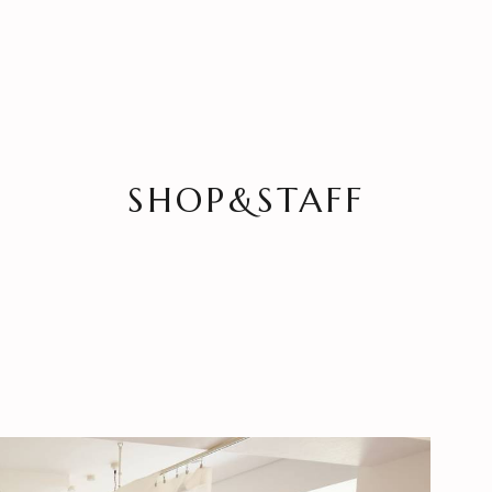
SHOP&STAFF
HOME
NEWS
SPECIAL MENU
MENU
SHOP & STAFF
COUPON