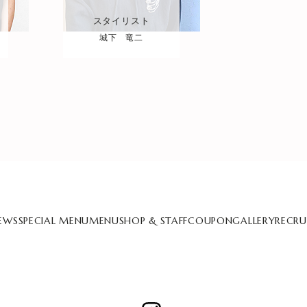
スタイリスト
城下 竜二
EWS
SPECIAL MENU
MENU
SHOP & STAFF
COUPON
GALLERY
RECRU