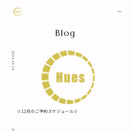
Blog
HOME
NEWS
2024.10.24
SPECIAL MENU
MENU
SHOP & STAFF
COUPON
GALLERY
RECRUIT
BLOG
☆12月のご予約スケジュール☆