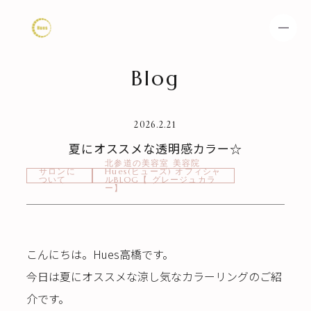
Blog
HOME
NEWS
2026.2.21
SPECIAL MENU
MENU
夏にオススメな透明感カラー☆
北参道の美容室 美容院
SHOP & STAFF
COUPON
サロンに
Hues(ヒューズ) オフィシャ
ついて
ルBLOG【 グレージュカラ
ー】
GALLERY
RECRUIT
BLOG
こんにちは。Hues高橋です。
今日は夏にオススメな涼し気なカラーリングのご紹
介です。